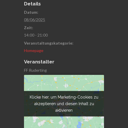
Details
Datum:
08/06/2025
Zeit:
14:00 - 21:00
Veranstaltungskategorie:
Homepage
Veranstalter
FF Ruderting
Klicke hier, um Marketing-Cookies zu
Klicke hier, um Marketing-Cookies zu
akzeptieren und diesen Inhalt zu
akzeptieren und diesen Inhalt zu
aktivieren
aktivieren