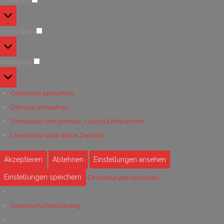
Vorlieben
Vorlieben
Statistiken
Statistiken
Marketing
Marketing
Optionen verwalten
Dienste verwalten
Verwalten von {vendor_count}-Lieferanten
Lese mehr über diese Zwecke
Akzeptieren
Ablehnen
Einstellungen ansehen
Einstellungen ansehen
Einstellungen speichern
Datenschutzerklärung