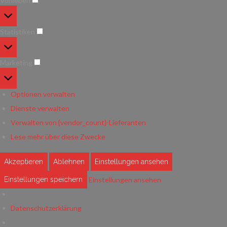
Vorlieben
Vorlieben
Statistiken
Statistiken
Marketing
Marketing
Optionen verwalten
Dienste verwalten
Verwalten von {vendor_count}-Lieferanten
Lese mehr über diese Zwecke
Akzeptieren
Ablehnen
Einstellungen ansehen
Einstellungen ansehen
Einstellungen speichern
Datenschutzerklärung