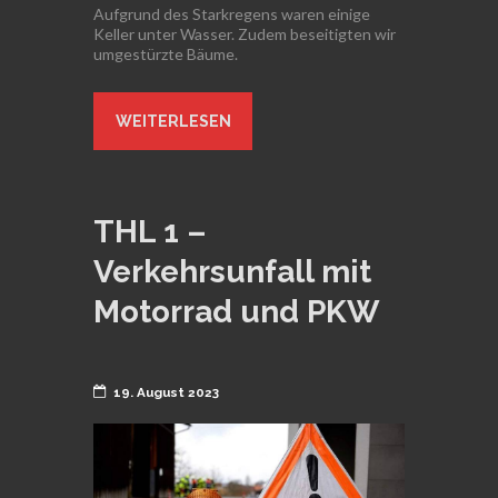
Aufgrund des Starkregens waren einige
Keller unter Wasser. Zudem beseitigten wir
umgestürzte Bäume.
WEITERLESEN
THL 1 –
Verkehrsunfall mit
Motorrad und PKW
19. August 2023