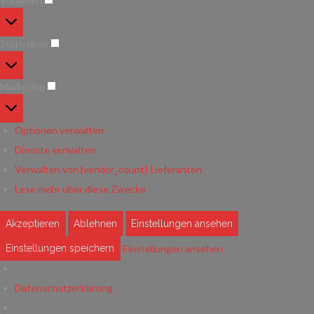
Vorlieben
Vorlieben
Statistiken
Statistiken
Marketing
Marketing
Optionen verwalten
Dienste verwalten
Verwalten von {vendor_count}-Lieferanten
Lese mehr über diese Zwecke
Akzeptieren
Ablehnen
Einstellungen ansehen
Einstellungen ansehen
Einstellungen speichern
Datenschutzerklärung