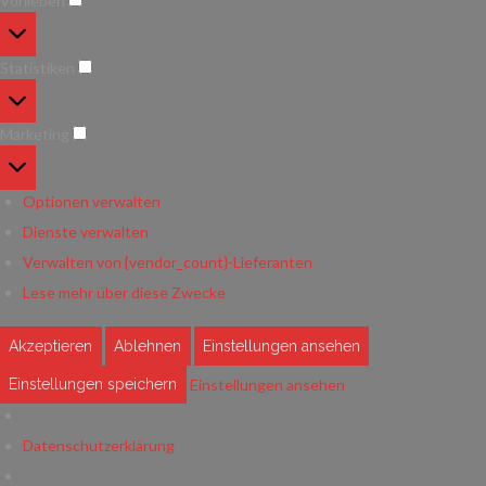
Vorlieben
Vorlieben
Statistiken
Statistiken
Marketing
Marketing
Optionen verwalten
Dienste verwalten
Verwalten von {vendor_count}-Lieferanten
Lese mehr über diese Zwecke
Akzeptieren
Ablehnen
Einstellungen ansehen
Einstellungen ansehen
Einstellungen speichern
Datenschutzerklärung