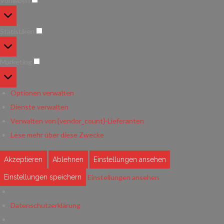
Vorlieben
Vorlieben
Statistiken
Statistiken
Marketing
Marketing
Optionen verwalten
Dienste verwalten
Verwalten von {vendor_count}-Lieferanten
Lese mehr über diese Zwecke
Akzeptieren
Ablehnen
Einstellungen ansehen
Einstellungen ansehen
Einstellungen speichern
Datenschutzerklärung