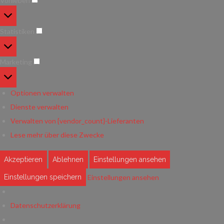
Vorlieben
Vorlieben
Statistiken
Statistiken
Marketing
Marketing
Optionen verwalten
Dienste verwalten
Verwalten von {vendor_count}-Lieferanten
Lese mehr über diese Zwecke
Akzeptieren
Ablehnen
Einstellungen ansehen
Einstellungen ansehen
Einstellungen speichern
Datenschutzerklärung