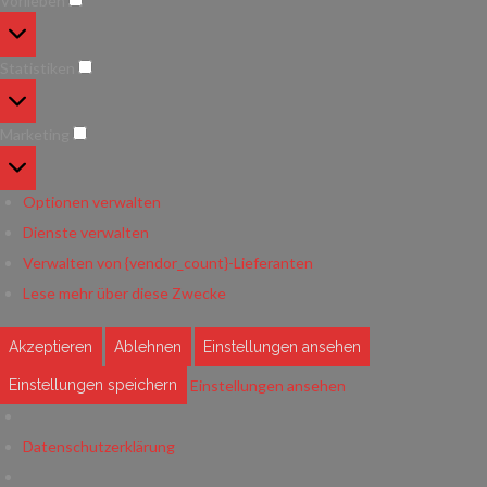
Vorlieben
Vorlieben
Statistiken
Statistiken
Marketing
Marketing
Optionen verwalten
Dienste verwalten
Verwalten von {vendor_count}-Lieferanten
Lese mehr über diese Zwecke
Akzeptieren
Ablehnen
Einstellungen ansehen
Einstellungen ansehen
Einstellungen speichern
Datenschutzerklärung