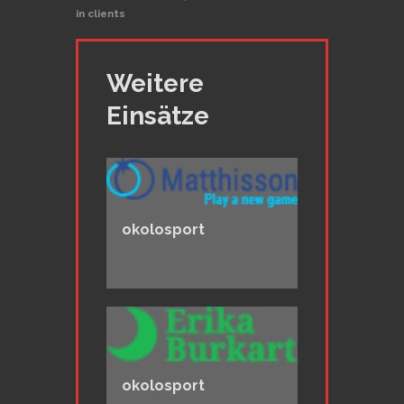
in
clients
Weitere
Einsätze
okolosport
okolosport