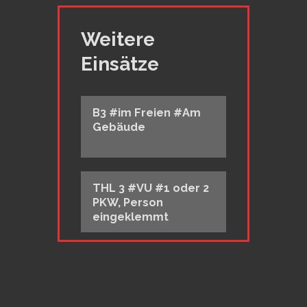
Weitere
Einsätze
B3 #im Freien #Am
Gebäude
THL 3 #VU #1 oder 2
PKW, Person
eingeklemmt