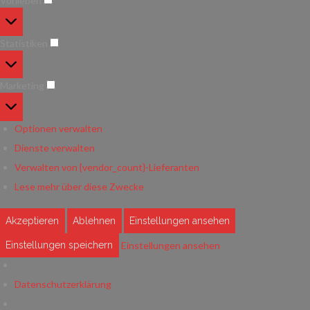
Vorlieben
Vorlieben
Statistiken
Statistiken
Marketing
Marketing
Optionen verwalten
Dienste verwalten
Verwalten von {vendor_count}-Lieferanten
Lese mehr über diese Zwecke
Akzeptieren
Ablehnen
Einstellungen ansehen
Einstellungen ansehen
Einstellungen speichern
Datenschutzerklärung